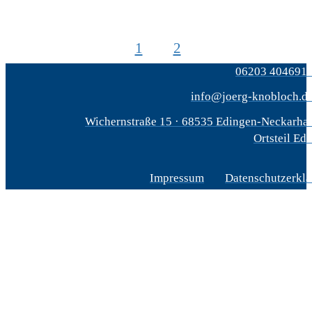
1
2
06203 404691
info@joerg-knobloch.d
Wichernstraße 15 · 68535 Edingen-Neckarha
Ortsteil Ed
Impressum
Datenschutzerkl