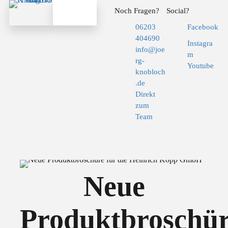
Noch Fragen?
Social?
06203
Facebook
404690
Instagra
info@joe
m
rg-
Youtube
knobloch
.de
Direkt
zum
Team
Neue
Produktbroschü